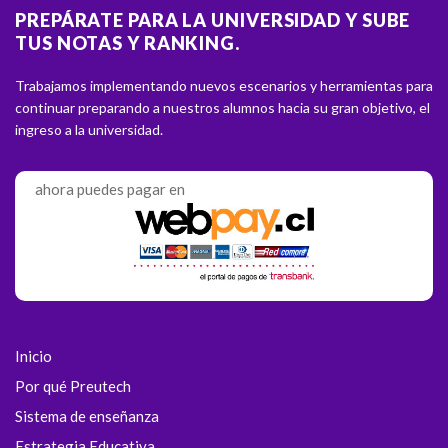
PREPÁRATE PARA LA UNIVERSIDAD Y SUBE
TUS NOTAS Y RANKING.
Trabajamos implementando nuevos escenarios y herramientas para
continuar preparando a nuestros alumnos hacia su gran objetivo, el
ingreso a la universidad.
ahora puedes pagar en
Inicio
Por qué Preutech
Sistema de enseñanza
Estrategia Educativa